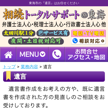
東海市の『遺言』はお任せください
トップ
>
業務内容
>
遺言
遺言